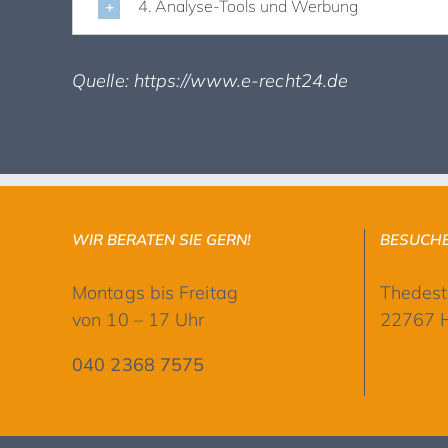
4. Analyse-Tools und Werbung
Quelle: https://www.e-recht24.de
WIR BERATEN SIE GERN!
BESUCHE
Montags bis Freitag
Thedest
von 10 – 17 Uhr
22767 
040 2368 7575